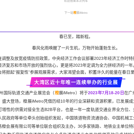
欢迎搭乘本次列车
下一站
橙
展iMetro
春已至，踏新程。
春风化雨唤醒了一片生机，万物开始蓬勃生长。
连调整及放宽疫情防控政策，中央经济工作会议部署2023年经济工作时
经济复苏和市场开放的强烈信心，更是将2023年定调为全力拼经济的一
会将掀起“报复性”参展观展需求，大家渴望会面，积蓄许久的能量在春日
大湾区近十年唯一连续举办的行业展
广州国际轨道交通产业展览会（
橙
展iMetro）将于
2023年7月18-20日
在广
盛大登场，橙展iMetro凭借历经10年的行业深耕和资源积累，已发展
灯塔性的供需对接全生态B2B平台，也是一年一度轨道交通业界全方位
人民政府等单位牵头创始组织发起，中国铁道物资流通协会、中国机械工
桔橙会展有限公司等单位联合组织及主办，30多家铁路、地铁业主单位