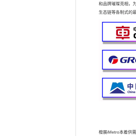
和品牌璀璨亮相，
生态链等各制式的
橙展iMetro本