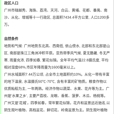
政区人口
广州市辖越秀、海珠、荔湾、天河、白云、黄埔、花都、番禺、南
沙、从化、增城等十一行政区, 总面积7434.4平方公里, 人口1200多
万。
自然条件
地势和气候: 广州地势东北高、西南低, 依山傍水, 北部和东北部是山
区, 南部是珠江三角洲冲积平原。亚热带季风气候, 夏无酷暑, 冬无严
寒, 雨量充沛, 四季如春, 繁花似锦。全年平均气温22.8摄氏度, 平均
相对湿度68%,市区年降雨量为1600毫米以上。
广州水域面积7.44万公顷, 占全市土地面积约10%。从化一带有丰富
的地下温泉, 水温摄氏50℃-70℃, 含有丰富的矿物质。粮食作物以
优质籼稻为主, 一年两熟。经济作物以蔬菜、水果、花卉等为主。广
州是'水果之乡', 主要产荔枝、龙眼、香蕉、菠萝、木瓜、杨桃等。
广州又是'花城'，四季如春，常年繁花似锦，花卉和盆景远近驰名,以
阴生观叶植物、高档盆花、鲜切花、岭南盆景为主。阴生观叶植物