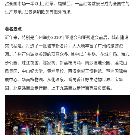
占全国市场一半以上, 红掌、蝴蝶兰、一品红等盆景已成为全国性的
生产基地, 盆景远销欧美等海外市场。
著名景点
近年来，特别是广州举办2010年亚运会和亚残运会前后，城市建设
突飞猛进，打造了一批城市新名片，大大地丰富了广州的旅游资
源。广州可供游览参观的项目众多, 其中以广州塔、花城广场、海心
沙公园、珠江夜游、陈家祠、新荔枝湾涌、南沙湿地公园、莲花山
风景区、中山纪念堂、黄埔军校、西汉南越王博物馆、琶洲国际会
展中心、华南植物园、从化温泉、番禺香江野生动物世界、宝墨
园、北京路商业步行街、上下九路商业步行街等最负盛名。